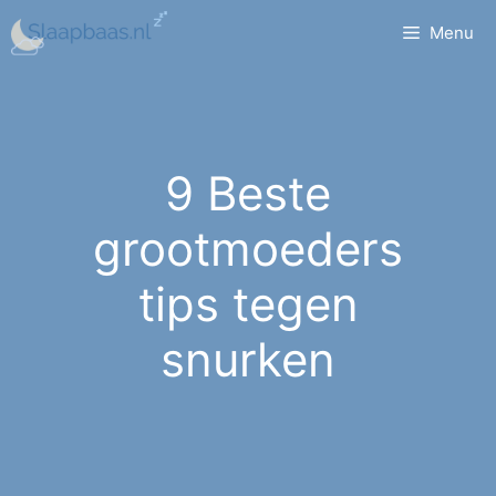
Ga
Menu
naar
de
inhoud
9 Beste
grootmoeders
tips tegen
snurken