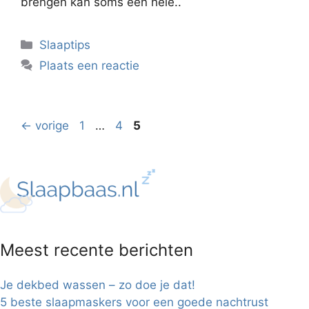
brengen kan soms een hele..
Categorieën
Slaaptips
Plaats een reactie
Pagina
Pagina
Pagina
←
vorige
1
…
4
5
Meest recente berichten
Je dekbed wassen – zo doe je dat!
5 beste slaapmaskers voor een goede nachtrust