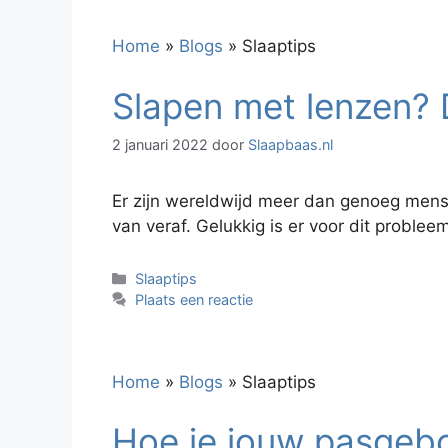
Home
»
Blogs
»
Slaaptips
Slapen met lenzen? D
2 januari 2022
door
Slaapbaas.nl
Er zijn wereldwijd meer dan genoeg mense
van veraf. Gelukkig is er voor dit problee
Categorieën
Slaaptips
Plaats een reactie
Home
»
Blogs
»
Slaaptips
Hoe je jouw pasgebo