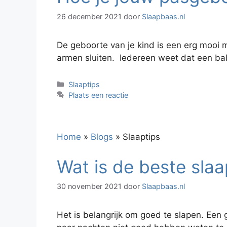
26 december 2021
door
Slaapbaas.nl
De geboorte van je kind is een erg mooi 
armen sluiten. Iedereen weet dat een baby
Categorieën
Slaaptips
Plaats een reactie
Home
»
Blogs
»
Slaaptips
Wat is de beste sla
30 november 2021
door
Slaapbaas.nl
Het is belangrijk om goed te slapen. Een