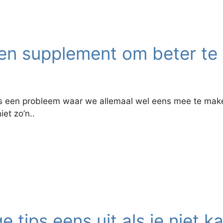
en supplement om beter te 
is een probleem waar we allemaal wel eens mee te maken 
iet zo’n..
 tips eens uit als je niet k