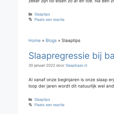
zeker zijn tol eisen zo af en toe. Na een z
Categorieën
Slaaptips
Plaats een reactie
Home
»
Blogs
»
Slaaptips
Slaapregressie bij 
30 januari 2022
door
Slaapbaas.nl
Al vanaf onze beginjaren is onze slaap er
loop der jaren wordt dit natuurlijk wel an
Categorieën
Slaaptips
Plaats een reactie