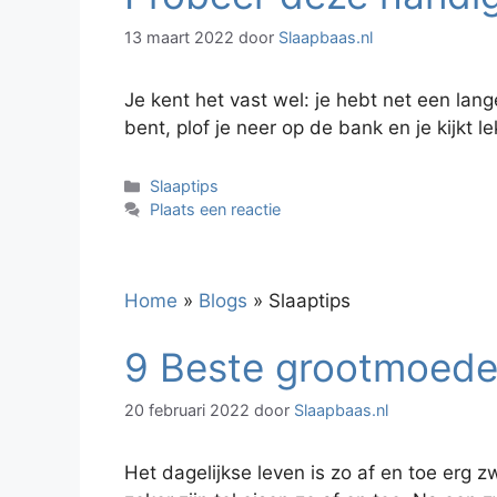
13 maart 2022
door
Slaapbaas.nl
Je kent het vast wel: je hebt net een lang
bent, plof je neer op de bank en je kijkt l
Categorieën
Slaaptips
Plaats een reactie
Home
»
Blogs
»
Slaaptips
9 Beste grootmoeder
20 februari 2022
door
Slaapbaas.nl
Het dagelijkse leven is zo af en toe erg z