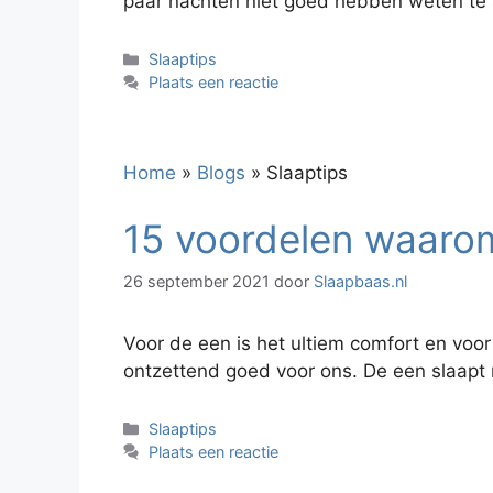
paar nachten niet goed hebben weten te s
Categorieën
Slaaptips
Plaats een reactie
Home
»
Blogs
»
Slaaptips
15 voordelen waarom
26 september 2021
door
Slaapbaas.nl
Voor de een is het ultiem comfort en voor
ontzettend goed voor ons. De een slaapt 
Categorieën
Slaaptips
Plaats een reactie