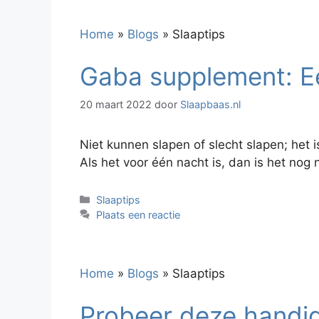
Home
»
Blogs
»
Slaaptips
Gaba supplement: E
20 maart 2022
door
Slaapbaas.nl
Niet kunnen slapen of slecht slapen; het 
Als het voor één nacht is, dan is het nog n
Categorieën
Slaaptips
Plaats een reactie
Home
»
Blogs
»
Slaaptips
Probeer deze handige