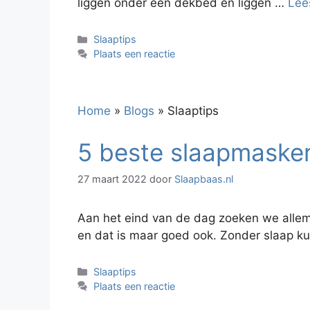
liggen onder een dekbed en liggen …
Lee
Categorieën
Slaaptips
Plaats een reactie
Home
»
Blogs
»
Slaaptips
5 beste slaapmasker
27 maart 2022
door
Slaapbaas.nl
Aan het eind van de dag zoeken we allema
en dat is maar goed ook. Zonder slaap kun
Categorieën
Slaaptips
Plaats een reactie