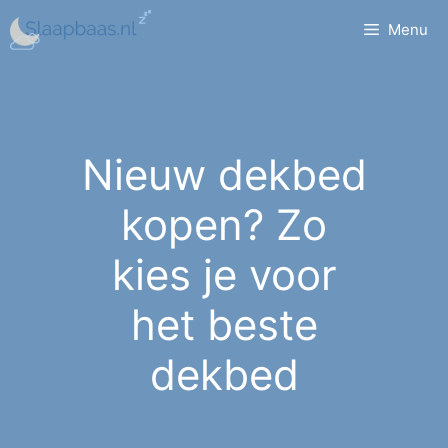
Ga
Menu
naar
de
inhoud
Nieuw dekbed
kopen? Zo
kies je voor
het beste
dekbed