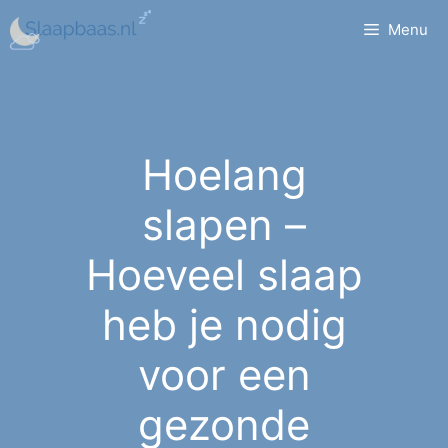
Ga
Menu
naar
de
inhoud
Hoelang
slapen –
Hoeveel slaap
heb je nodig
voor een
gezonde