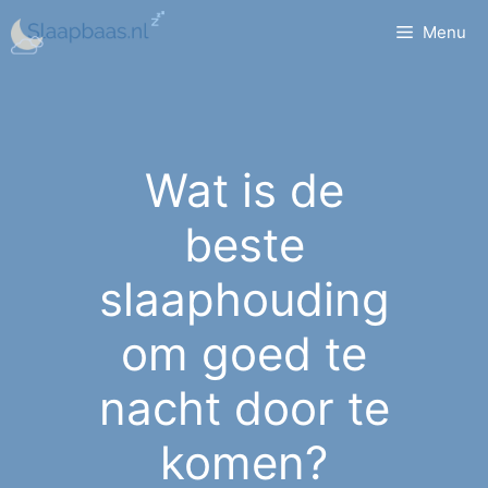
Ga
Menu
naar
de
inhoud
Wat is de
beste
slaaphouding
om goed te
nacht door te
komen?