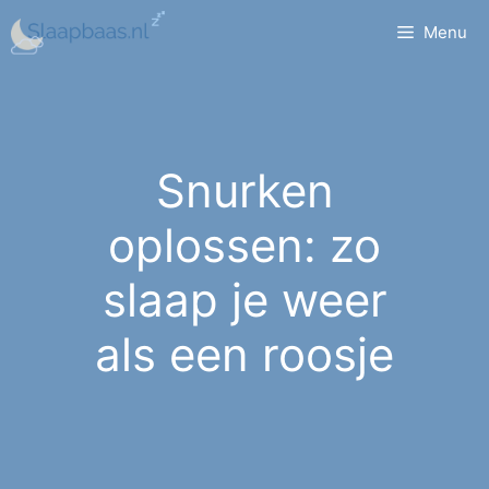
Ga
Menu
naar
de
inhoud
Snurken
oplossen: zo
slaap je weer
als een roosje