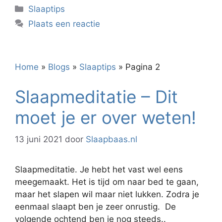
Categorieën
Slaaptips
Plaats een reactie
Home
»
Blogs
»
Slaaptips
»
Pagina 2
Slaapmeditatie – Dit
moet je er over weten!
13 juni 2021
door
Slaapbaas.nl
Slaapmeditatie. Je hebt het vast wel eens
meegemaakt. Het is tijd om naar bed te gaan,
maar het slapen wil maar niet lukken. Zodra je
eenmaal slaapt ben je zeer onrustig. De
volgende ochtend ben je nog steeds..