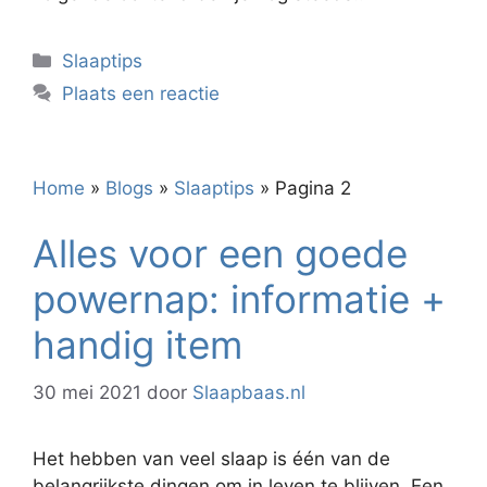
Categorieën
Slaaptips
Plaats een reactie
Home
»
Blogs
»
Slaaptips
»
Pagina 2
Alles voor een goede
powernap: informatie +
handig item
30 mei 2021
door
Slaapbaas.nl
Het hebben van veel slaap is één van de
belangrijkste dingen om in leven te blijven. Een