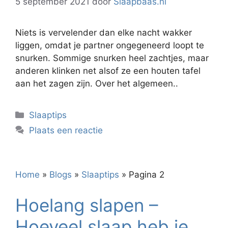
5 september 2021
door
Slaapbaas.nl
Niets is vervelender dan elke nacht wakker
liggen, omdat je partner ongegeneerd loopt te
snurken. Sommige snurken heel zachtjes, maar
anderen klinken net alsof ze een houten tafel
aan het zagen zijn. Over het algemeen..
Categorieën
Slaaptips
Plaats een reactie
Home
»
Blogs
»
Slaaptips
»
Pagina 2
Hoelang slapen –
Hoeveel slaap heb je