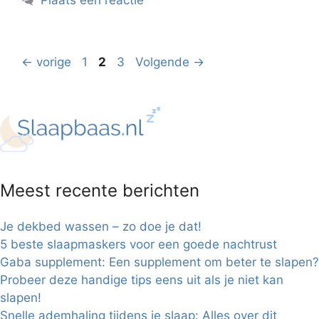
Plaats een reactie
Pagina
Pagina
Pagina
←
vorige
1
2
3
Volgende
→
Meest recente berichten
Je dekbed wassen – zo doe je dat!
5 beste slaapmaskers voor een goede nachtrust
Gaba supplement: Een supplement om beter te slapen?
Probeer deze handige tips eens uit als je niet kan
slapen!
Snelle ademhaling tijdens je slaap: Alles over dit