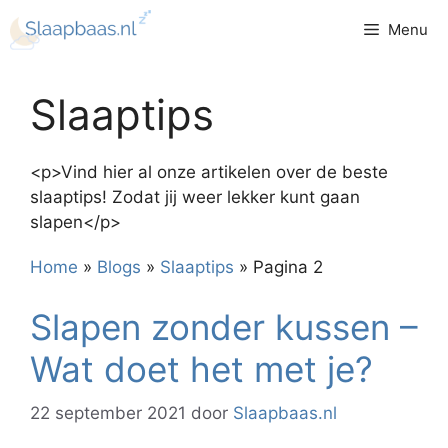
Ga
Menu
naar
de
inhoud
Slaaptips
<p>Vind hier al onze artikelen over de beste
slaaptips! Zodat jij weer lekker kunt gaan
slapen</p>
Home
»
Blogs
»
Slaaptips
»
Pagina 2
Slapen zonder kussen –
Wat doet het met je?
22 september 2021
door
Slaapbaas.nl