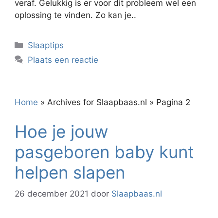
veraf. Gelukkig is er voor dit probleem wel een
oplossing te vinden. Zo kan je..
Categorieën
Slaaptips
Plaats een reactie
Home
»
Archives for Slaapbaas.nl
»
Pagina 2
Hoe je jouw
pasgeboren baby kunt
helpen slapen
26 december 2021
door
Slaapbaas.nl