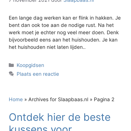
7 november 2021
door
Slaapbaas.nl
Een lange dag werken kan er flink in hakken. Je
bent dan ook toe aan de nodige rust. Na het
werk moet je echter nog veel meer doen. Denk
bijvoorbeeld eens aan het huishouden. Je kan
het huishouden niet laten lijden..
Categorieën
Koopgidsen
Plaats een reactie
Home
»
Archives for Slaapbaas.nl
»
Pagina 2
Ontdek hier de beste
kussens voor