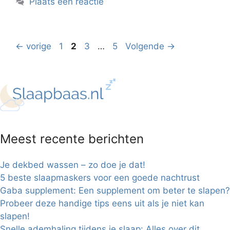
Plaats een reactie
Pagina
Pagina
Pagina
Pagina
←
vorige
1
2
3
…
5
Volgende
→
Meest recente berichten
Je dekbed wassen – zo doe je dat!
5 beste slaapmaskers voor een goede nachtrust
Gaba supplement: Een supplement om beter te slapen?
Probeer deze handige tips eens uit als je niet kan
slapen!
Snelle ademhaling tijdens je slaap: Alles over dit