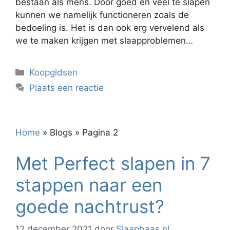
bestaan als mens. Door goed en veel te slapen
kunnen we namelijk functioneren zoals de
bedoeling is. Het is dan ook erg vervelend als
we te maken krijgen met slaapproblemen…
Categorieën
Koopgidsen
Plaats een reactie
Home
»
Blogs
»
Pagina 2
Met Perfect slapen in 7
stappen naar een
goede nachtrust?
12 december 2021
door
Slaapbaas.nl