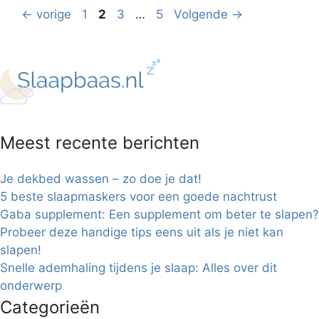
Pagina
Pagina
Pagina
Pagina
←
vorige
1
2
3
…
5
Volgende
→
Meest recente berichten
Je dekbed wassen – zo doe je dat!
5 beste slaapmaskers voor een goede nachtrust
Gaba supplement: Een supplement om beter te slapen?
Probeer deze handige tips eens uit als je niet kan
slapen!
Snelle ademhaling tijdens je slaap: Alles over dit
onderwerp
Categorieën